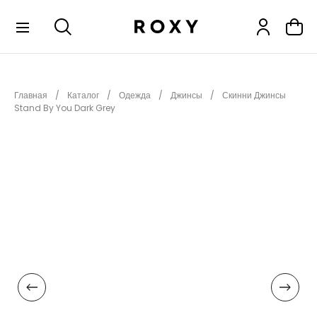
КОЛЛЕКЦИИ
Главная
Каталог
Одежда
Джинсы
Скинни Джинсы
НОВИНКИ
Stand By You Dark Grey
РАСПРОДАЖА
ОДЕЖДА
ОБУВЬ
СНОУБОРД
СЕРФИНГ
ФИТНЕС
ПЛЯЖНАЯ ОДЕЖДА
АКСЕССУАРЫ
ДЕТЯМ