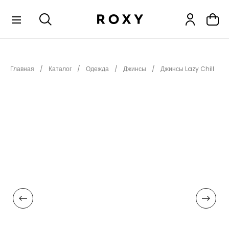
КОЛЛЕКЦИИ
Главная
Каталог
Одежда
Джинсы
Джинсы Lazy Chill
НОВИНКИ
РАСПРОДАЖА
ОДЕЖДА
ОБУВЬ
СНОУБОРД
СЕРФИНГ
ФИТНЕС
ПЛЯЖНАЯ ОДЕЖДА
АКСЕССУАРЫ
ДЕТЯМ