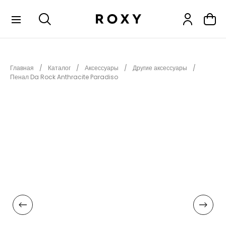
КОЛЛЕКЦИИ
Главная
Каталог
Аксессуары
Другие аксессуары
НОВИНКИ
Пенал Da Rock Anthracite Paradiso
РАСПРОДАЖА
ОДЕЖДА
ОБУВЬ
СНОУБОРД
СЕРФИНГ
ФИТНЕС
ПЛЯЖНАЯ ОДЕЖДА
АКСЕССУАРЫ
ДЕТЯМ