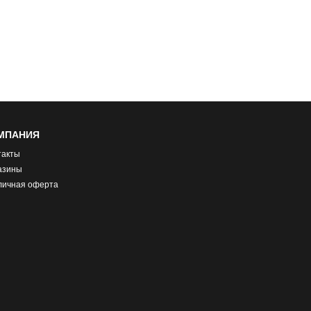
МПАНИЯ
такты
азины
личная оферта