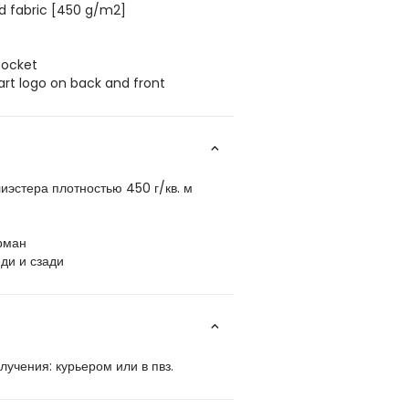
nd fabric [450 g/m2]
pocket
art logo on back and front
иэстера плотностью 450 г/кв. м
рман
ди и сзади
учения: курьером или в пвз.