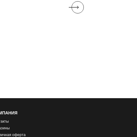
МПАНИЯ
такты
азины
личная оферта