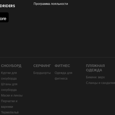
Программа лояльности
DRIDERS
СНОУБОРД
СЕРФИНГ
ФИТНЕС
ПЛЯЖНАЯ
ОДЕЖДА
Куртки для
Бордшорты
Одежда для
Бикини: верх
сноуборда
фитнеса
Сланцы и сандали
Штаны для
сноуборда
Маски и линзы
Перчатки и
варежки
Термобельё