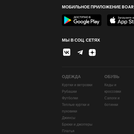
МОБИЛЬНОЕ ПРИЛОЖЕНИЕ BOAR
МЫ В СОЦ. СЕТЯХ
ОДЕЖДА
ОБУВЬ
Куртки и ветровки
Кеды и
Рубашки
кроссовки
Футболки
Сапоги и
Теплые куртки и
ботинки
пуховики
Джинсы
Брюки и джоггеры
Платья