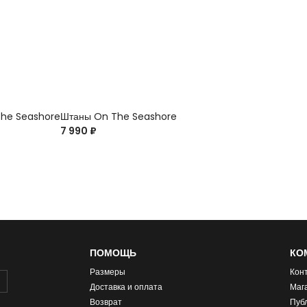
he Seashore
Штаны On The Seashore
7 990 ₽
ПОМОЩЬ
КО
Размеры
Кон
Доставка и оплата
Маг
Возврат
Пуб