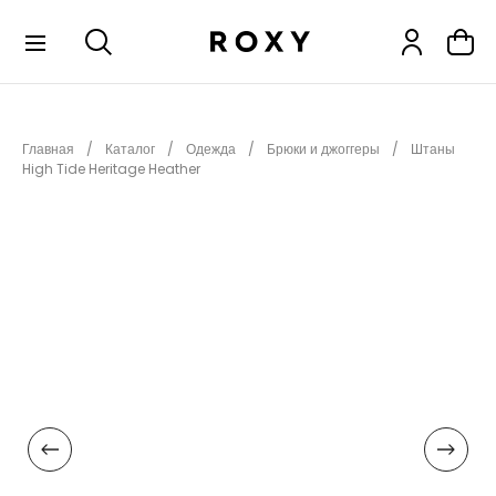
КОЛЛЕКЦИИ
Главная
Каталог
Одежда
Брюки и джоггеры
Штаны
НОВИНКИ
High Tide Heritage Heather
РАСПРОДАЖА
ОДЕЖДА
ОБУВЬ
СНОУБОРД
СЕРФИНГ
ФИТНЕС
ПЛЯЖНАЯ ОДЕЖДА
АКСЕССУАРЫ
ДЕТЯМ