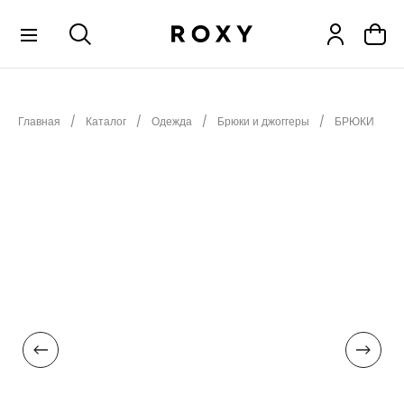
КОЛЛЕКЦИИ
Главная
Каталог
Одежда
Брюки и джоггеры
БРЮКИ
НОВИНКИ
РАСПРОДАЖА
ОДЕЖДА
ОБУВЬ
СНОУБОРД
СЕРФИНГ
ФИТНЕС
ПЛЯЖНАЯ ОДЕЖДА
АКСЕССУАРЫ
ДЕТЯМ