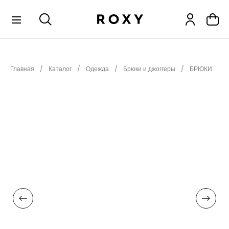
КОЛЛЕКЦИИ
Главная
Каталог
Одежда
Брюки и джоггеры
БРЮКИ
НОВИНКИ
РАСПРОДАЖА
ОДЕЖДА
ОБУВЬ
СНОУБОРД
СЕРФИНГ
ФИТНЕС
ПЛЯЖНАЯ ОДЕЖДА
АКСЕССУАРЫ
ДЕТЯМ