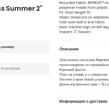
Recycled Fabric: REPREVE™ tr
s Summer 2''
polyester made from plastic 
Fit: Short length fit
Waist: Drawcord on waistban
Fold-over belt in knit fabric
Heat transfer logo on left le
Inseam: 2'' inseam
 размер
Описание
Эластичная синтетика Repre
происхождения из переработа
Т В НАЛИЧИИ
Короткий фасон
Пояс на утяжке и с отворотом
Логотип у края левой штанины
Длина внутреннего шва — 5,1 
Информация о доставке