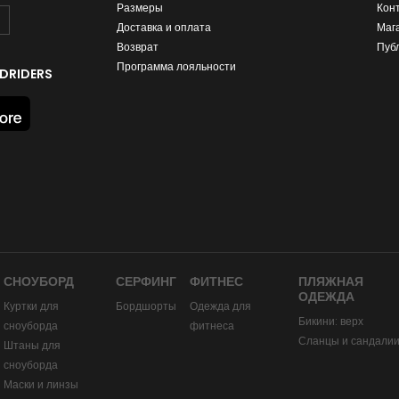
Размеры
Кон
Доставка и оплата
Маг
Возврат
Пуб
Программа лояльности
DRIDERS
СНОУБОРД
СЕРФИНГ
ФИТНЕС
ПЛЯЖНАЯ
ОДЕЖДА
Куртки для
Бордшорты
Одежда для
Бикини: верх
сноуборда
фитнеса
Сланцы и сандали
Штаны для
сноуборда
Маски и линзы