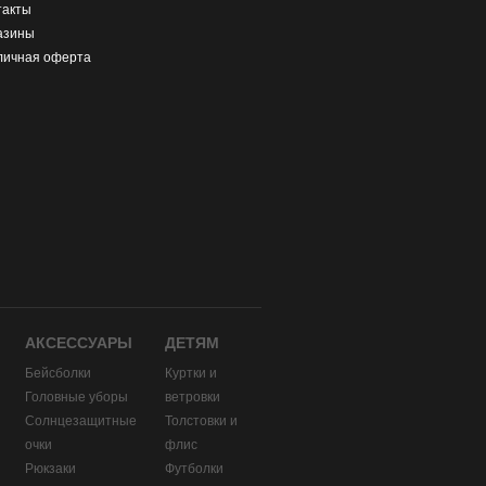
такты
азины
личная оферта
АКСЕССУАРЫ
ДЕТЯМ
Бейсболки
Куртки и
Головные уборы
ветровки
и
Солнцезащитные
Толстовки и
очки
флис
Рюкзаки
Футболки