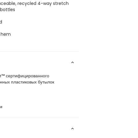
aceable, recycled 4-way stretch
bottles
d
g hem
ve™ сертифицированного
нных пластиковых бутылок
см