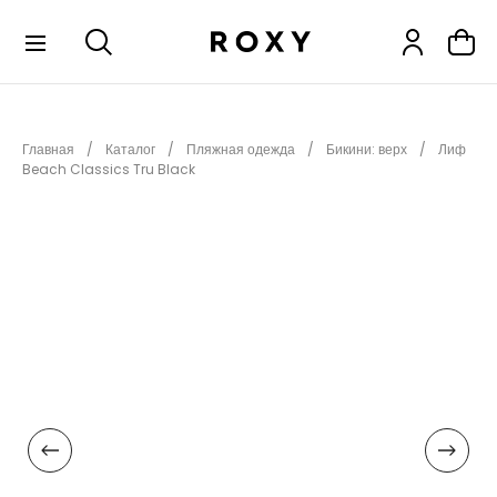
КОЛЛЕКЦИИ
Главная
Каталог
Пляжная одежда
Бикини: верх
Лиф
НОВИНКИ
Beach Classics Tru Black
РАСПРОДАЖА
ОДЕЖДА
ОБУВЬ
СНОУБОРД
СЕРФИНГ
ФИТНЕС
ПЛЯЖНАЯ ОДЕЖДА
АКСЕССУАРЫ
ДЕТЯМ