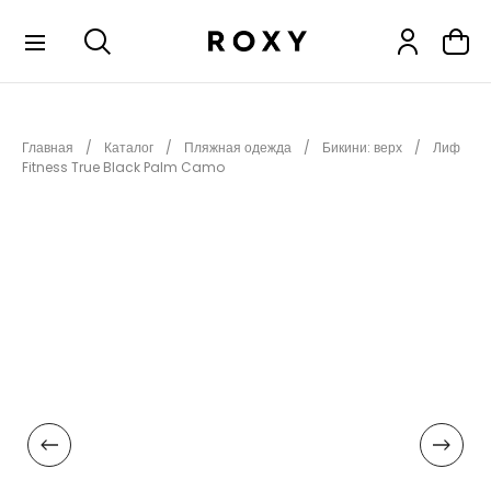
КОЛЛЕКЦИИ
Главная
Каталог
Пляжная одежда
Бикини: верх
Лиф
НОВИНКИ
Fitness True Black Palm Camo
РАСПРОДАЖА
ОДЕЖДА
ОБУВЬ
СНОУБОРД
СЕРФИНГ
ФИТНЕС
ПЛЯЖНАЯ ОДЕЖДА
АКСЕССУАРЫ
ДЕТЯМ