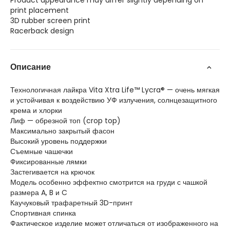
Product appearance may differ slightly depending on
print placement
3D rubber screen print
Racerback design
Описание
Технологичная лайкра Vita Xtra Life™ Lycra® — очень мягкая
и устойчивая к воздействию УФ излучения, солнцезащитного
крема и хлорки
Лиф — обрезной топ (crop top)
Максимально закрытый фасон
Высокий уровень поддержки
Съемные чашечки
Фиксированные лямки
Застегивается на крючок
Модель особенно эффектно смотрится на груди с чашкой
размера A, B и C
Каучуковый трафаретный 3D-принт
Спортивная спинка
Фактическое изделие может отличаться от изображенного на