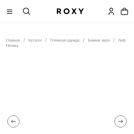
КОЛЛЕКЦИИ
Главная
Каталог
Пляжная одежда
Бикини: верх
Лиф
НОВИНКИ
Fitness
РАСПРОДАЖА
ОДЕЖДА
ОБУВЬ
СНОУБОРД
СЕРФИНГ
ФИТНЕС
ПЛЯЖНАЯ ОДЕЖДА
АКСЕССУАРЫ
ДЕТЯМ