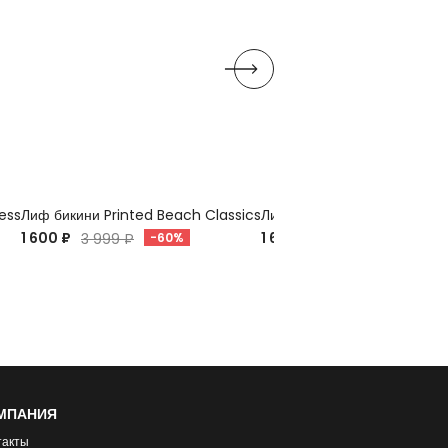
ess
Лиф бикини Printed Beach Classics
Лиф бикини Printed Beach 
1 600 ₽
1 600 ₽
3 999 ₽
-60%
3 999 ₽
-60%
МПАНИЯ
такты