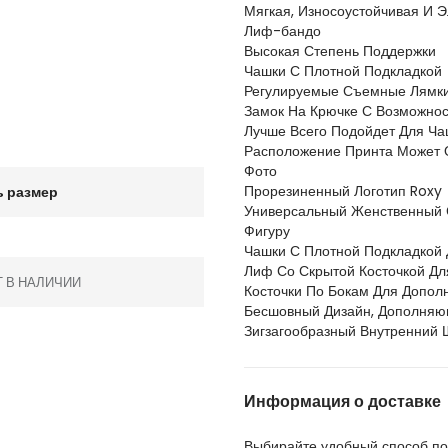
Мягкая, Износоустойчивая И 
Лиф-бандо
Высокая Степень Поддержки
Чашки С Плотной Подкладкой
Регулируемые Съемные Лямки
Замок На Крючке С Возможнос
Лучше Всего Подойдет Для Ча
Расположение Принта Может О
Фото
Прорезиненный Логотип Roxy
 размер
Универсальный Женственный 
Фигуру
Чашки С Плотной Подкладкой
Лиф Со Скрытой Косточкой Д
Т В НАЛИЧИИ
Косточки По Бокам Для Допол
Бесшовный Дизайн, Дополняю
Зигзагообразный Внутренний 
Информация о доставке
Выбирайте удобный способ пол