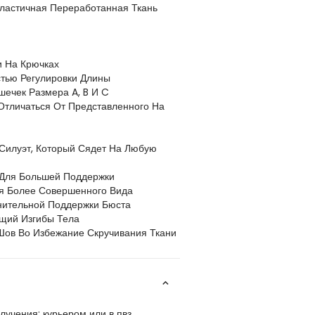
Эластичная Переработанная Ткань
 На Крючках
тью Регулировки Длины
шечек Размера A, B И C
тличаться От Представленного На
Силуэт, Который Сядет На Любую
 Для Большей Поддержки
ля Более Совершенного Вида
нительной Поддержки Бюста
щий Изгибы Тела
Шов Во Избежание Скручивания Ткани
учения: курьером или в пвз.