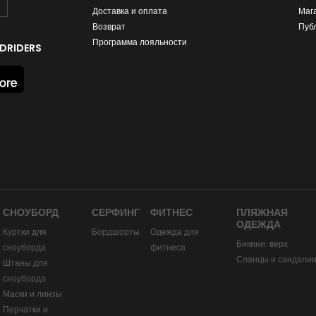
Доставка и оплата
Маг
Возврат
Пуб
Программа лояльности
DRIDERS
СНОУБОРД
СЕРФИНГ
ФИТНЕС
ПЛЯЖНАЯ
ОДЕЖДА
Куртки для
Бордшорты
Одежда для
Бикини: верх
сноуборда
фитнеса
Сланцы и сандали
Штаны для
сноуборда
Маски и линзы
Перчатки и