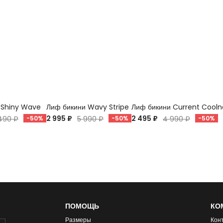
 Shiny Wave
Лиф бикини Wavy Stripe
Лиф бикини Current Cooln
2 995 ₽
2 495 ₽
490 ₽
-50%
5 990 ₽
-50%
4 990 ₽
-50%
ПОМОЩЬ
КО
Размеры
Кон