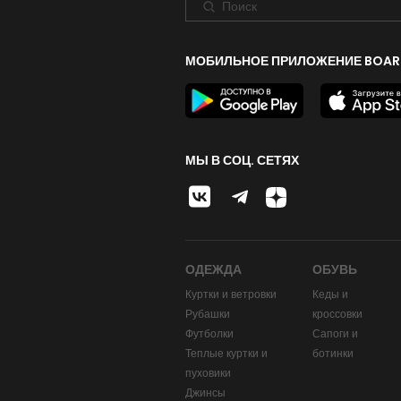
МОБИЛЬНОЕ ПРИЛОЖЕНИЕ BOAR
МЫ В СОЦ. СЕТЯХ
ОДЕЖДА
ОБУВЬ
Куртки и ветровки
Кеды и
Рубашки
кроссовки
Футболки
Сапоги и
Теплые куртки и
ботинки
пуховики
Джинсы