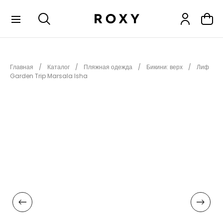
КОЛЛЕКЦИИ
Главная
Каталог
Пляжная одежда
Бикини: верх
Лиф
НОВИНКИ
Garden Trip Marsala Isha
РАСПРОДАЖА
ОДЕЖДА
ОБУВЬ
СНОУБОРД
СЕРФИНГ
ФИТНЕС
ПЛЯЖНАЯ ОДЕЖДА
АКСЕССУАРЫ
ДЕТЯМ