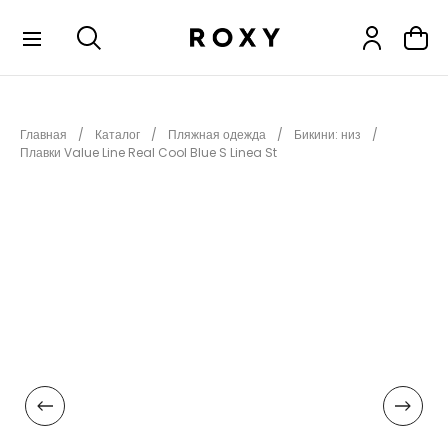
КОЛЛЕКЦИИ
Главная
Каталог
Пляжная одежда
Бикини: низ
НОВИНКИ
Плавки Value Line Real Cool Blue S Linea St
РАСПРОДАЖА
ОДЕЖДА
ОБУВЬ
СНОУБОРД
СЕРФИНГ
ФИТНЕС
ПЛЯЖНАЯ ОДЕЖДА
АКСЕССУАРЫ
ДЕТЯМ