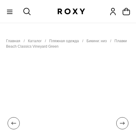
КОЛЛЕКЦИИ
Главная
Каталог
Пляжная одежда
Бикини: низ
Плавки
НОВИНКИ
Beach Classics Vineyard Green
РАСПРОДАЖА
ОДЕЖДА
ОБУВЬ
СНОУБОРД
СЕРФИНГ
ФИТНЕС
ПЛЯЖНАЯ ОДЕЖДА
АКСЕССУАРЫ
ДЕТЯМ