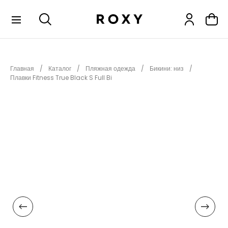
КОЛЛЕКЦИИ
Главная
Каталог
Пляжная одежда
Бикини: низ
НОВИНКИ
Плавки Fitness True Black S Full Bi
РАСПРОДАЖА
ОДЕЖДА
ОБУВЬ
СНОУБОРД
СЕРФИНГ
ФИТНЕС
ПЛЯЖНАЯ ОДЕЖДА
АКСЕССУАРЫ
ДЕТЯМ